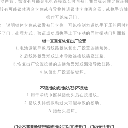
有转动声音，如没有可能是电机连接线长时间被门和面板夹住导致连
空转有可能锁体离合卡住或有异物掉进锁体卡住离合器，或执手方
操作可以先开门。
不动，说明锁体卡住或锁舌被门卡住，可以控制力道执手下压的同时
开不了门，处理方式，验证成功后执手上下转动的同时振动门和面板
锁一直重复恢复出厂设置
1.电池漏液导致后线路板恢复出厂设置连接短路。
2.后线路板受潮或进水导致连接线插座短路。
3.恢复出厂设置按键的连接角受潮或漏液导致短路。
4.恢复出厂设置按键坏。
不读指纹或指纹识别不灵敏
1.用干净纸巾擦拭指纹头后在按指纹。
2.指纹头排线振动过大可能导致的松动。
3.指纹头损坏。
门外不需要验证密码或指纹可以直接开门，门内无法开门