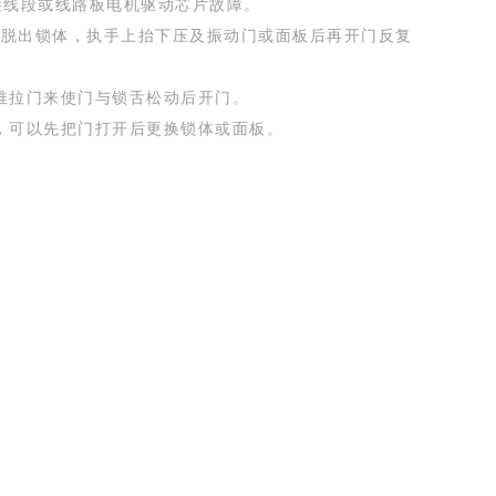
接线段或线路板电机驱动芯片故障。
轴脱出锁体，执手上抬下压及振动门或面板后再开门反复
推拉门来使门与锁舌松动后开门。
，可以先把门打开后更换锁体或面板。