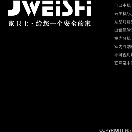
门口主机
云主机/
别墅对讲
出租屋智
室内分机
室内终端
非可视对
联网及中
COPYRIGHT 