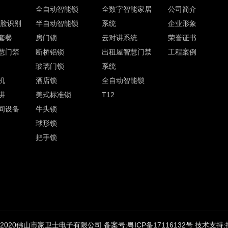
全自动智能锁
全数字智能家居
公司简介
人脸识别
半自动智能锁
系统
企业形象
套餐
房门锁
云对讲系统
荣誉证书
慧门禁
断桥铝锁
出租屋智慧门禁
工程案例
玻璃门锁
系统
机
酒店锁
全自动智能锁
讲
美式标准锁
T12
间设备
牛头锁
球形锁
把手锁
(©) 2020佛山市家卫士电子有限公司
备案号:粤ICP备17116132号
技术支持: